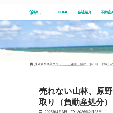
コ
ナ
ン
ビ
HOME
会社紹介
不動産
テ
ゲ
ン
ー
ツ
シ
へ
ョ
ス
ン
キ
に
ッ
移
プ
動
株式会社九眞エステート【鎌倉・藤沢・茅ヶ崎・平塚】
売れない山林、原野
取り（負動産処分）
最
2025年4月3日
2026年2月28日