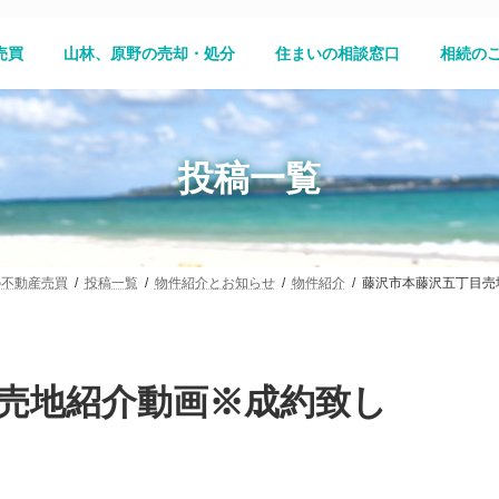
売買
山林、原野の売却・処分
住まいの相談窓口
相続の
投稿一覧
の不動産売買
投稿一覧
物件紹介とお知らせ
物件紹介
藤沢市本藤沢五丁目売
売地紹介動画※成約致し