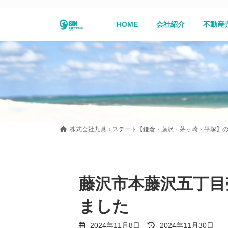
コ
ナ
ン
ビ
HOME
会社紹介
不動産
テ
ゲ
ン
ー
ツ
シ
へ
ョ
ス
ン
キ
に
ッ
移
プ
動
株式会社九眞エステート【鎌倉・藤沢・茅ヶ崎・平塚】
藤沢市本藤沢五丁目
ました
最
2024年11月8日
2024年11月30日