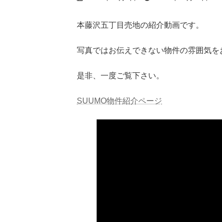
終
更
新
本藤沢五丁目売地の紹介動画です。
日
時
写真ではお伝えできない物件の雰囲気を
:
是非、一度ご覧下さい。
SUUMO物件紹介ページ