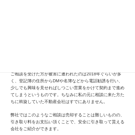
:
元々所有していた原野や山林を買取るという話しを持ち掛
け、測量費用や手続き費用などのお金を請求し、最終的に結
んだ売買契約は元の原野を買取る代わりに別の原野を高値で
買わされているというものです。
買わされる原野は道路もなく樹木が生い茂っており、まず使
い途がなく、売ることもできません。中には原野の共有持分
のみを買わされているケースもあり、その場合、売却するこ
とはまず不可能となります。
ご相談を受けた方が被害に遭われたのは2018年ぐらいが多
く、登記簿の住所からDMや名簿などから電話勧誘を行い、
少しでも興味を見せればしつこい営業をかけて契約まで進め
てしまうというものです。ちなみに私の元に相談に来た方た
ちに斡旋していた不動産会社はすでにありません。
弊社ではこのようなご相談は売却することは難しいものの、
引き取り料をお支払い頂くことで、安全に引き取って貰える
会社をご紹介ができます。