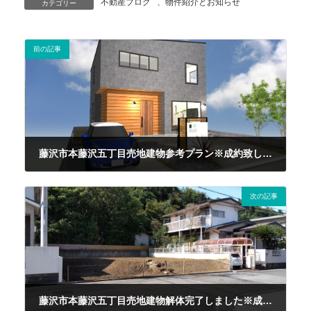
不動産ブログ
、
物件紹介とお知らせ
カテゴリー
前の記事
藤沢市本藤沢五丁目売地建物参考プラン※成約致しました
2024年9月7日
次の記事
藤沢市本藤沢五丁目売地建物解体完了しました※成約致しました